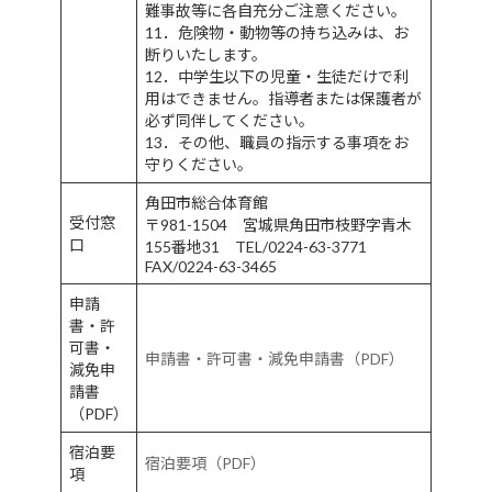
難事故等に各自充分ご注意ください。
11．危険物・動物等の持ち込みは、お
断りいたします。
12．中学生以下の児童・生徒だけで利
用はできません。指導者または保護者が
必ず同伴してください。
13．その他、職員の指示する事項をお
守りください。
角田市総合体育館
受付窓
〒981-1504 宮城県角田市枝野字青木
口
155番地31 TEL/0224-63-3771
FAX/0224-63-3465
申請
書・許
可書・
申請書・許可書・減免申請書（PDF）
減免申
請書
（PDF）
宿泊要
宿泊要項（PDF）
項