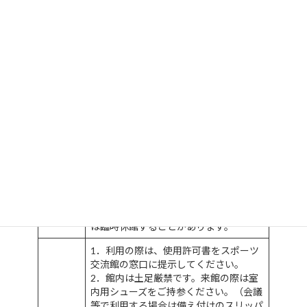
は要項を確認してください。
〇宿泊利用の店員は61名で1泊～6泊ま
で利用できます。スポーツ合宿など幅広
い用途に利用が可能です。
〇利用時間には会場の準備・後片付けの
時間も含まれますので計画を立てる際に
はご注意ください。
9:00～21:00（宿泊利用を除く）
利用時
その他、管理上必要に応じて変更するこ
間
とがあります。
毎月第4火曜日、年末年始（12月28日～
1月4日）
※第4火曜日が祝祭日に当たるときは、
休館日
その翌日になります。
※その他、管理上必要に応じて変更また
は臨時休館することがあります。
1．利用の際は、使用許可書をスポーツ
交流館の窓口に提示してください。
2．館内は土足厳禁です。来館の際は室
内用シューズをご持参ください。（会議
等で利用する場合は備え付けのスリッパ