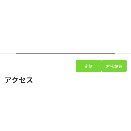
事
・スポーツ振興のためのスポーツ教室等に関
業
する事業
・角田市等のコミュニティ、スポーツ関連施設
の管理運営に関する事業
・その他この法人の目的を達成するために必
要な事業
役
理事長1名/専務理事1名/理事8名(理事長,専務理
員
事を含む)/監事2名/評議員8名
定款
財務諸表
アクセス