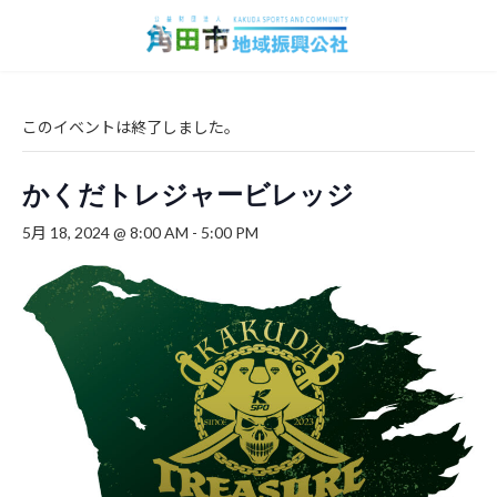
コ
ナ
ン
ビ
テ
ゲ
ン
ー
ツ
シ
へ
ョ
このイベントは終了しました。
ス
ン
キ
に
かくだトレジャービレッジ
ッ
移
プ
動
5月 18, 2024 @ 8:00 AM
-
5:00 PM