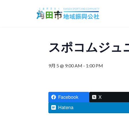
コ
ナ
ン
ビ
テ
ゲ
ン
ー
ツ
シ
へ
ョ
スポコムジュ
ス
ン
キ
に
ッ
移
9月 5 @ 9:00 AM
-
1:00 PM
プ
動
Facebook
X
Hatena