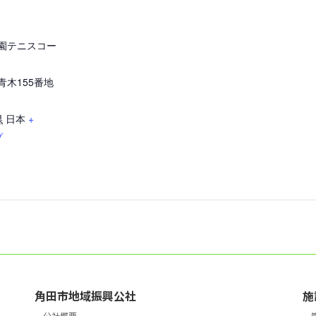
園テニスコー
青木155番地
県
日本
+
プ
角田市地域振興公社
施