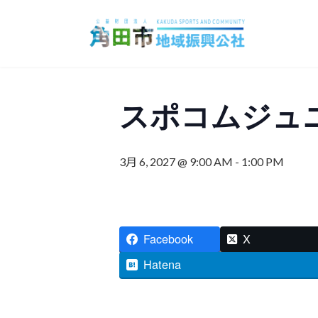
コ
ナ
ン
ビ
テ
ゲ
ン
ー
ツ
シ
へ
ョ
スポコムジュ
ス
ン
キ
に
ッ
移
3月 6, 2027 @ 9:00 AM
-
1:00 PM
プ
動
Facebook
X
Hatena