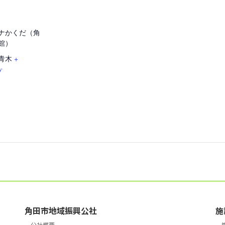
ーナかくだ（角
館）
青木
+
プ
角田市地域振興公社
施