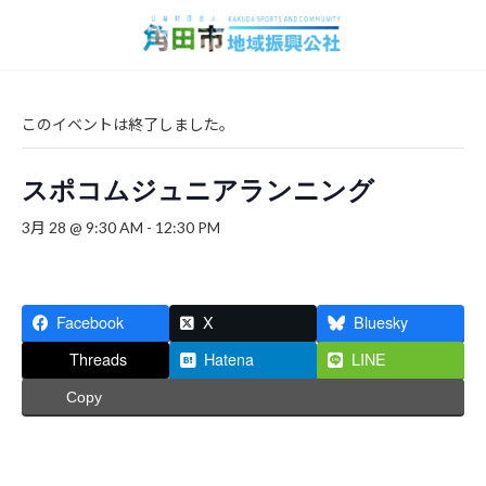
コ
ナ
ン
ビ
テ
ゲ
ン
ー
ツ
シ
へ
ョ
このイベントは終了しました。
ス
ン
キ
に
スポコムジュニアランニング
ッ
移
プ
動
3月 28 @ 9:30 AM
-
12:30 PM
Facebook
X
Bluesky
Threads
Hatena
LINE
Copy