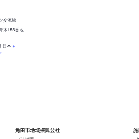
ツ交流館
青木155番地
県
日本
+
プ
角田市地域振興公社
施