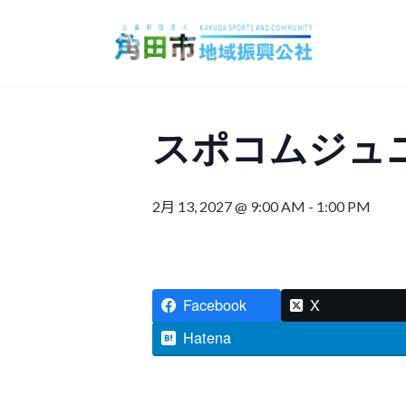
コ
ナ
ン
ビ
テ
ゲ
ン
ー
ツ
シ
へ
ョ
スポコムジュ
ス
ン
キ
に
ッ
移
2月 13, 2027 @ 9:00 AM
-
1:00 PM
プ
動
Facebook
X
Hatena