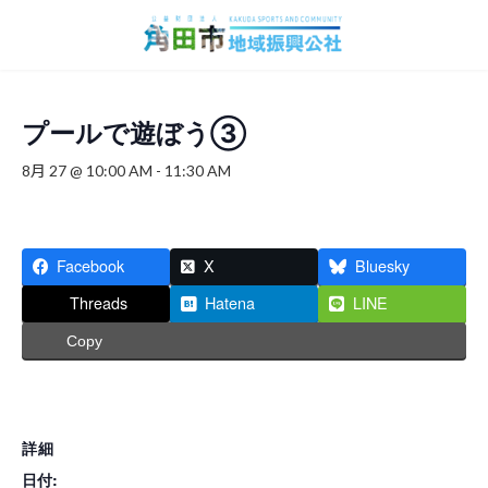
コ
ナ
ン
ビ
テ
ゲ
ン
ー
ツ
シ
へ
ョ
プールで遊ぼう③
ス
ン
キ
に
8月 27 @ 10:00 AM
-
11:30 AM
ッ
移
プ
動
Facebook
X
Bluesky
Threads
Hatena
LINE
Copy
詳細
日付: