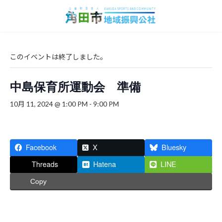
コ
ナ
ン
ビ
テ
ゲ
ン
ー
ツ
シ
へ
ョ
このイベントは終了しました。
ス
ン
キ
に
中島保育所運動会 準備
ッ
移
プ
動
10月 11, 2024 @ 1:00 PM
-
9:00 PM
Facebook
X
Bluesky
Threads
Hatena
LINE
Copy