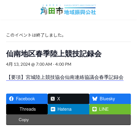
コ
ナ
ン
ビ
テ
ゲ
ン
ー
ツ
シ
へ
ョ
このイベントは終了しました。
ス
ン
キ
に
仙南地区春季陸上競技記録会
ッ
移
プ
動
4月 13, 2024 @ 7:00 AM
-
4:00 PM
【要項】宮城陸上競技協会仙南連絡協議会春季記録会
Facebook
X
Bluesky
Threads
Hatena
LINE
Copy