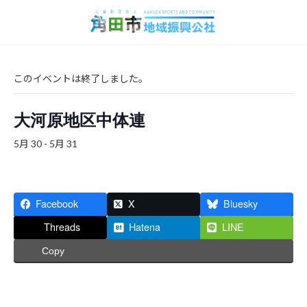
コ
ナ
ン
ビ
テ
ゲ
ン
ー
ツ
シ
へ
ョ
このイベントは終了しました。
ス
ン
キ
に
大河原地区中体連
ッ
移
プ
動
5月 30
-
5月 31
Facebook
X
Bluesky
Threads
Hatena
LINE
Copy