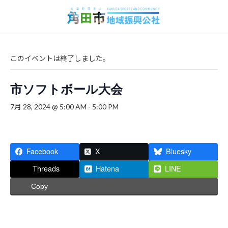
コ
ナ
ン
ビ
テ
ゲ
ン
ー
ツ
シ
へ
ョ
このイベントは終了しました。
ス
ン
キ
に
市ソフトボール大会
ッ
移
プ
動
7月 28, 2024 @ 5:00 AM
-
5:00 PM
Facebook
X
Bluesky
Threads
Hatena
LINE
Copy