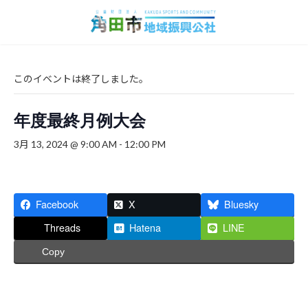
コ
ナ
ン
ビ
テ
ゲ
ン
ー
ツ
シ
へ
ョ
このイベントは終了しました。
ス
ン
キ
に
年度最終月例大会
ッ
移
プ
動
3月 13, 2024 @ 9:00 AM
-
12:00 PM
Facebook
X
Bluesky
Threads
Hatena
LINE
Copy