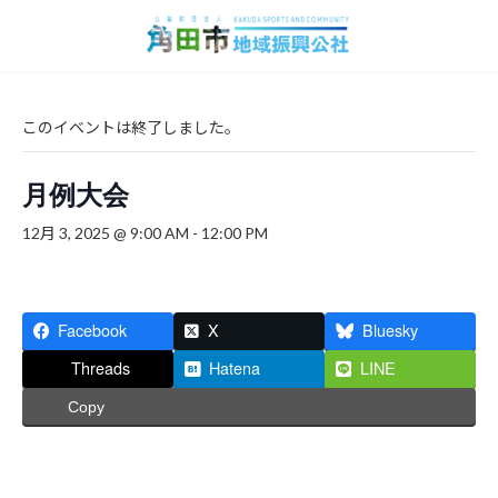
コ
ナ
ン
ビ
テ
ゲ
ン
ー
ツ
シ
へ
ョ
このイベントは終了しました。
ス
ン
キ
に
月例大会
ッ
移
プ
動
12月 3, 2025 @ 9:00 AM
-
12:00 PM
Facebook
X
Bluesky
Threads
Hatena
LINE
Copy