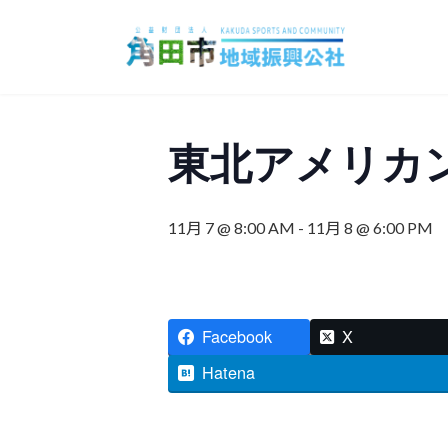
コ
ナ
ン
ビ
テ
ゲ
ン
ー
ツ
シ
へ
ョ
東北アメリカ
ス
ン
キ
に
ッ
移
11月 7 @ 8:00 AM
-
11月 8 @ 6:00 PM
プ
動
Facebook
X
Hatena