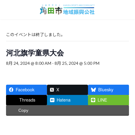
コ
ナ
ン
ビ
テ
ゲ
ン
ー
ツ
シ
へ
ョ
このイベントは終了しました。
ス
ン
キ
に
河北旗学童県大会
ッ
移
プ
動
8月 24, 2024 @ 8:00 AM
-
8月 25, 2024 @ 5:00 PM
Facebook
X
Bluesky
Threads
Hatena
LINE
Copy