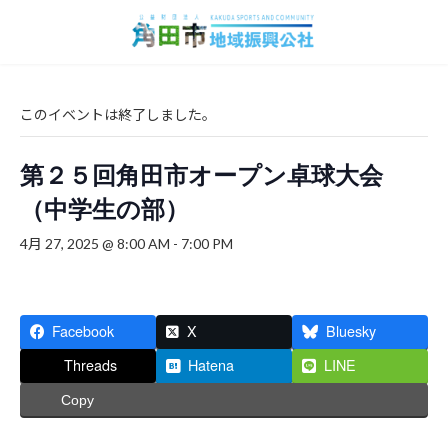
コ
ナ
ン
ビ
テ
ゲ
ン
ー
ツ
シ
へ
ョ
このイベントは終了しました。
ス
ン
キ
に
第２５回角田市オープン卓球大会
ッ
移
プ
動
（中学生の部）
4月 27, 2025 @ 8:00 AM
-
7:00 PM
Facebook
X
Bluesky
Threads
Hatena
LINE
Copy