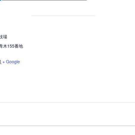
技場
青木155番地
県
+ Google