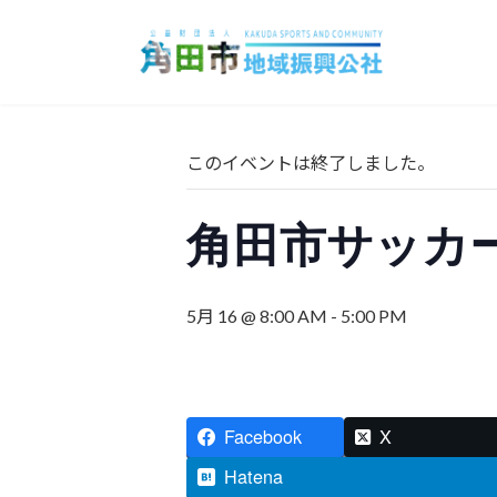
コ
ナ
ン
ビ
テ
ゲ
ン
ー
ツ
シ
へ
ョ
このイベントは終了しました。
ス
ン
キ
に
角田市サッカ
ッ
移
プ
動
5月 16 @ 8:00 AM
-
5:00 PM
Facebook
X
Hatena