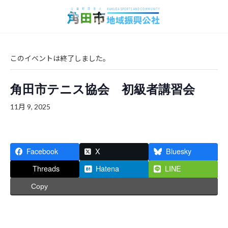
コ
ナ
ン
ビ
テ
ゲ
ン
ー
ツ
シ
へ
ョ
このイベントは終了しました。
ス
ン
キ
に
角田市テニス協会 初級者講習会
ッ
移
プ
動
11月 9, 2025
Facebook
X
Bluesky
Threads
Hatena
LINE
Copy