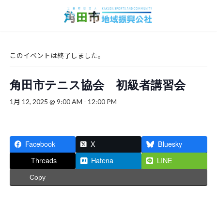
コ
ナ
ン
ビ
テ
ゲ
ン
ー
ツ
シ
へ
ョ
このイベントは終了しました。
ス
ン
キ
に
角田市テニス協会 初級者講習会
ッ
移
プ
動
1月 12, 2025 @ 9:00 AM
-
12:00 PM
Facebook
X
Bluesky
Threads
Hatena
LINE
Copy