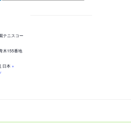
園テニスコー
青木155番地
県
日本
+
プ