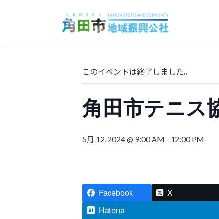
コ
ナ
ン
ビ
テ
ゲ
ン
ー
ツ
シ
へ
ョ
このイベントは終了しました。
ス
ン
キ
に
角田市テニス
ッ
移
プ
動
5月 12, 2024 @ 9:00 AM
-
12:00 PM
Facebook
X
Hatena