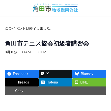
コ
ナ
ン
ビ
テ
ゲ
ン
ー
ツ
シ
へ
ョ
このイベントは終了しました。
ス
ン
キ
に
角田市テニス協会初級者講習会
ッ
移
プ
動
3月 8 @ 8:00 AM
-
5:00 PM
Facebook
X
Bluesky
Threads
Hatena
LINE
Copy