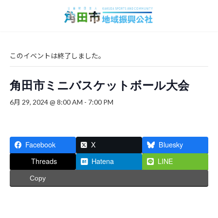
コ
ナ
ン
ビ
テ
ゲ
ン
ー
ツ
シ
へ
ョ
このイベントは終了しました。
ス
ン
キ
に
角田市ミニバスケットボール大会
ッ
移
プ
動
6月 29, 2024 @ 8:00 AM
-
7:00 PM
Facebook
X
Bluesky
Threads
Hatena
LINE
Copy