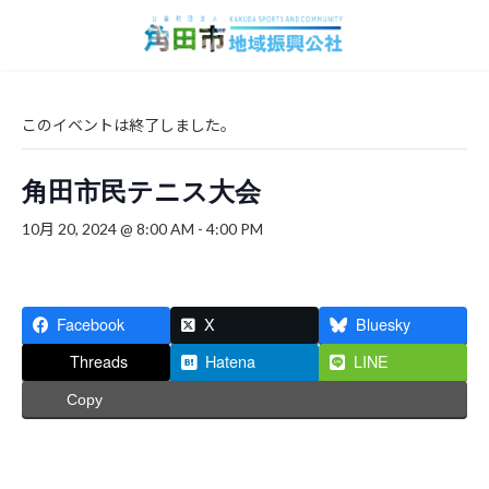
コ
ナ
ン
ビ
テ
ゲ
ン
ー
ツ
シ
へ
ョ
このイベントは終了しました。
ス
ン
キ
に
角田市民テニス大会
ッ
移
プ
動
10月 20, 2024 @ 8:00 AM
-
4:00 PM
Facebook
X
Bluesky
Threads
Hatena
LINE
Copy