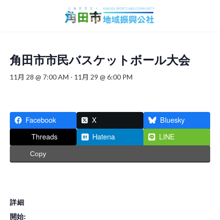
コ
ナ
ン
ビ
テ
ゲ
ン
ー
ツ
シ
へ
ョ
角田市市民バスケットボール大会
ス
ン
キ
に
11月 28 @ 7:00 AM
-
11月 29 @ 6:00 PM
ッ
移
プ
動
Facebook
X
Bluesky
Threads
Hatena
LINE
Copy
詳細
開始: