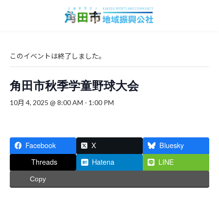
コ
ナ
ン
ビ
テ
ゲ
ン
ー
ツ
シ
へ
ョ
このイベントは終了しました。
ス
ン
キ
に
角田市秋季学童野球大会
ッ
移
プ
動
10月 4, 2025 @ 8:00 AM
-
1:00 PM
Facebook
X
Bluesky
Threads
Hatena
LINE
Copy