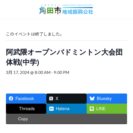
コ
ナ
ン
ビ
テ
ゲ
ン
ー
ツ
シ
へ
ョ
このイベントは終了しました。
ス
ン
キ
に
阿武隈オープンバドミントン大会団
ッ
移
プ
動
体戦(中学)
3月 17, 2024 @ 8:00 AM
-
9:00 PM
Facebook
X
Bluesky
Threads
Hatena
LINE
Copy