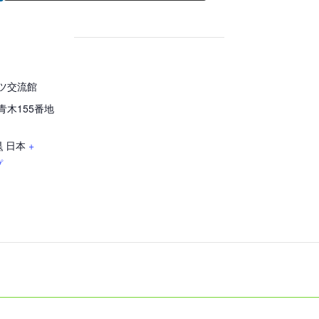
ツ交流館
青木155番地
県
日本
+
プ