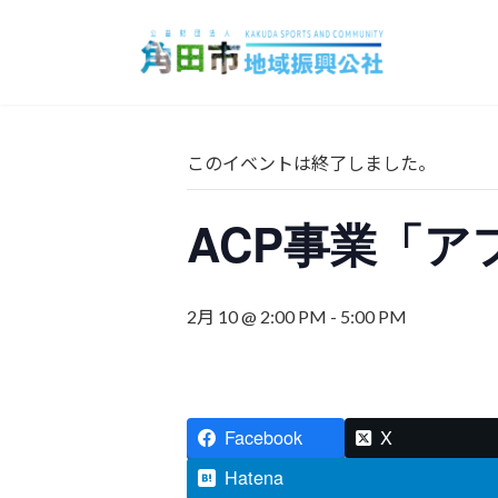
コ
ナ
ン
ビ
テ
ゲ
ン
ー
ツ
シ
へ
ョ
このイベントは終了しました。
ス
ン
キ
に
ACP事業「ア
ッ
移
プ
動
2月 10 @ 2:00 PM
-
5:00 PM
Facebook
X
Hatena