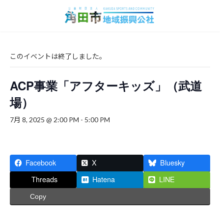
コ
ナ
ン
ビ
テ
ゲ
ン
ー
ツ
シ
へ
ョ
このイベントは終了しました。
ス
ン
キ
に
ACP事業「アフターキッズ」（武道
ッ
移
プ
動
場）
7月 8, 2025 @ 2:00 PM
-
5:00 PM
Facebook
X
Bluesky
Threads
Hatena
LINE
Copy