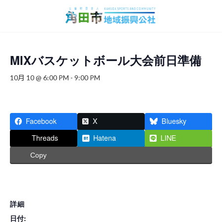
コ
ナ
ン
ビ
テ
ゲ
ン
ー
ツ
シ
へ
ョ
MIXバスケットボール大会前日準備
ス
ン
キ
に
10月 10 @ 6:00 PM
-
9:00 PM
ッ
移
プ
動
Facebook
X
Bluesky
Threads
Hatena
LINE
Copy
詳細
日付: