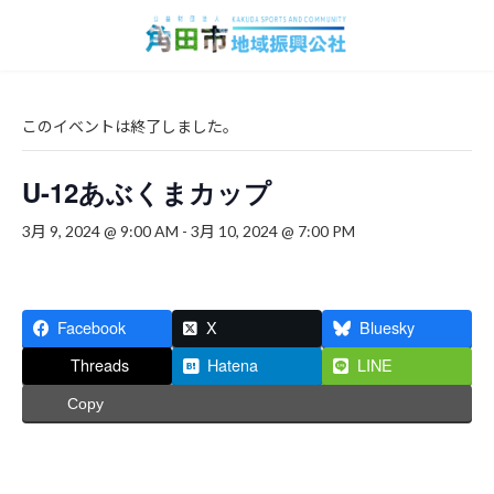
コ
ナ
ン
ビ
テ
ゲ
ン
ー
ツ
シ
へ
ョ
このイベントは終了しました。
ス
ン
キ
に
U-12あぶくまカップ
ッ
移
プ
動
3月 9, 2024 @ 9:00 AM
-
3月 10, 2024 @ 7:00 PM
Facebook
X
Bluesky
Threads
Hatena
LINE
Copy